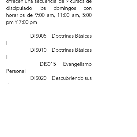
ofrecen una secuencia de 9 cursos de
discipulado los domingos con
horarios
de 9:00 am, 11:00 am, 5:00
pm Y 7:00 pm
DIS005 Doctrinas Básicas
I
DIS010 Doctrinas Básicas
II
DIS015 Evangelismo
Personal
DIS020 Descubriendo sus
dones
DIS025 Cómo estudiar la
biblia
DIS030 Mi experiencia
con Dios
DIS035 La Familia
cristiana
DIS040 Cómo instruir a