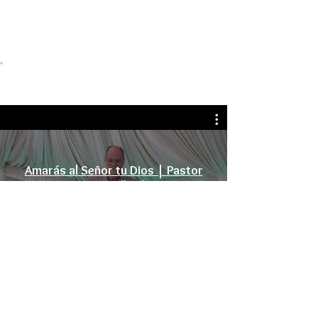
Predicaci
ónes
Amarás al Señor tu Dios | Pastor
Larry Allred
Reproducir video
PODCAST